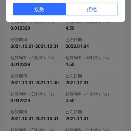
结算期间
公布日期
接受
拒绝
2022.01.01-2022.01.31
2022.02.07
结算利率（日利率）(%)
结算利率（年利率）(%)
0.012329
4.50
结算期间
公布日期
2021.12.01-2021.12.31
2022.01.04
结算利率（日利率）(%)
结算利率（年利率）(%)
0.012329
4.50
结算期间
公布日期
2021.11.01-2021.11.30
2021.12.01
结算利率（日利率）(%)
结算利率（年利率）(%)
0.012329
4.50
结算期间
公布日期
2021.10.01-2021.10.31
2021.11.01
结算利率（日利率）(%)
结算利率（年利率）(%)