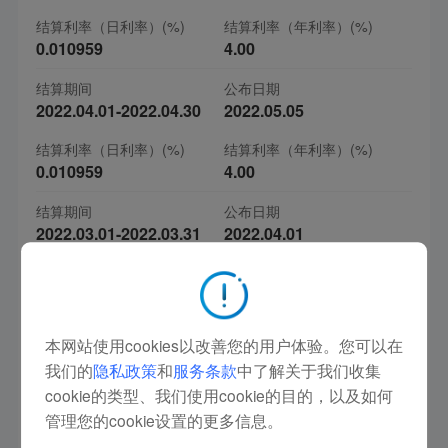
结算利率（日利率）(%)
结算利率（年利率）(%)
0.010959
4.00
结算期间
公布日期
2022.04.01-2022.04.30
2022.05.05
结算利率（日利率）(%)
结算利率（年利率）(%)
0.010959
4.00
结算期间
公布日期
2022.03.01-2022.03.31
2022.04.01
结算利率（日利率）(%)
结算利率（年利率）(%)
0.012329
4.50
结算期间
公布日期
本网站使用cookies以改善您的用户体验。您可以在
2022.02.01-2022.02.28
2022.03.01
我们的
隐私政策
和
服务条款
中了解关于我们收集
cookie的类型、我们使用cookie的目的，以及如何
结算利率（日利率）(%)
结算利率（年利率）(%)
0.012329
4.50
管理您的cookie设置的更多信息。