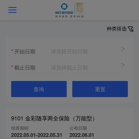
种类筛选
开始日期
截止日期
查询
重置
9101 金彩随享两全保险（万能型）
结算期间
公布日期
2022.05.01-2022.05.31
2022.06.01