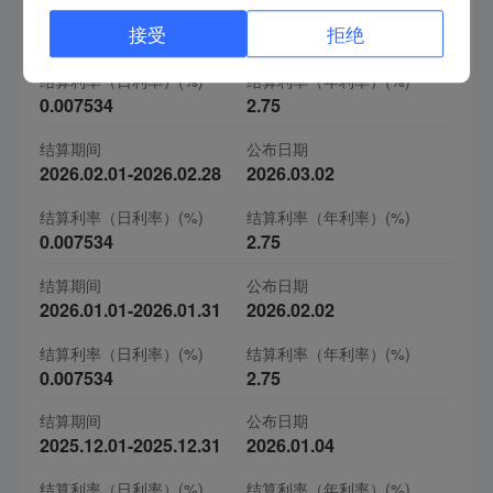
结算期间
公布日期
接受
拒绝
2026.03.01-2026.03.31
2026.04.01
结算利率（日利率）(%)
结算利率（年利率）(%)
0.007534
2.75
结算期间
公布日期
2026.02.01-2026.02.28
2026.03.02
结算利率（日利率）(%)
结算利率（年利率）(%)
0.007534
2.75
结算期间
公布日期
2026.01.01-2026.01.31
2026.02.02
结算利率（日利率）(%)
结算利率（年利率）(%)
0.007534
2.75
结算期间
公布日期
2025.12.01-2025.12.31
2026.01.04
结算利率（日利率）(%)
结算利率（年利率）(%)