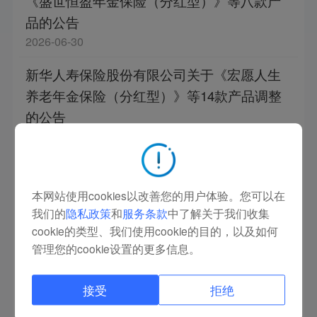
《盛世恒盈年金保险（分红型）》等八款产
品的公告
2026-06-30
新华人寿保险股份有限公司关于《宏愿人生
养老年金保险（分红型）》等14款产品调整
的公告
2026-06-25
新华人寿保险股份有限公司关于停止销售
《盛世荣耀庆典版终身寿险（分红型）》产
本网站使用cookies以改善您的用户体验。您可以在
品的公告
我们的
隐私政策
和
服务条款
中了解关于我们收集
2026-03-27
cookie的类型、我们使用cookie的目的，以及如何
管理您的cookie设置的更多信息。
新华人寿保险股份有限公司关于停止销售
《盛世荣耀卓越版终身寿险（分红型）》产
接受
拒绝
品的公告