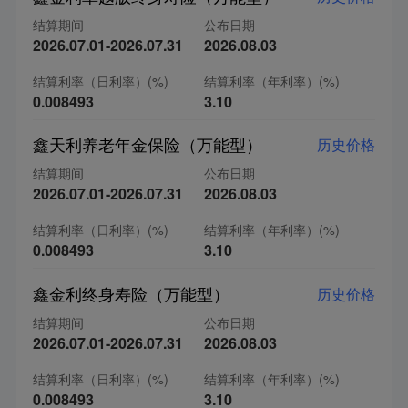
结算期间
公布日期
2026.07.01-2026.07.31
2026.08.03
结算利率（日利率）(%)
结算利率（年利率）(%)
0.008493
3.10
鑫天利养老年金保险（万能型）
历史价格
结算期间
公布日期
2026.07.01-2026.07.31
2026.08.03
结算利率（日利率）(%)
结算利率（年利率）(%)
0.008493
3.10
鑫金利终身寿险（万能型）
历史价格
结算期间
公布日期
2026.07.01-2026.07.31
2026.08.03
结算利率（日利率）(%)
结算利率（年利率）(%)
0.008493
3.10