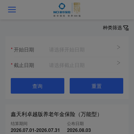
种类筛选
开始日期
截止日期
查询
重置
鑫天利卓越版养老年金保险（万能型）
结算期间
公布日期
2026.07.01-2026.07.31
2026.08.03