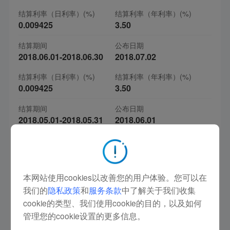
结算利率（日利率）(%)
结算利率（年利率）(%)
0.009425
3.50
结算期间
公布日期
2018.06.01-2018.06.30
2018.07.02
结算利率（日利率）(%)
结算利率（年利率）(%)
0.009425
3.50
结算期间
公布日期
2018.05.01-2018.05.31
2018.06.01
结算利率（日利率）(%)
结算利率（年利率）(%)
0.010746
4.00
结算期间
公布日期
本网站使用cookies以改善您的用户体验。您可以在
2018.04.01-2018.04.30
2018.05.02
我们的
隐私政策
和
服务条款
中了解关于我们收集
cookie的类型、我们使用cookie的目的，以及如何
结算利率（日利率）(%)
结算利率（年利率）(%)
0.01206
4.50
管理您的cookie设置的更多信息。