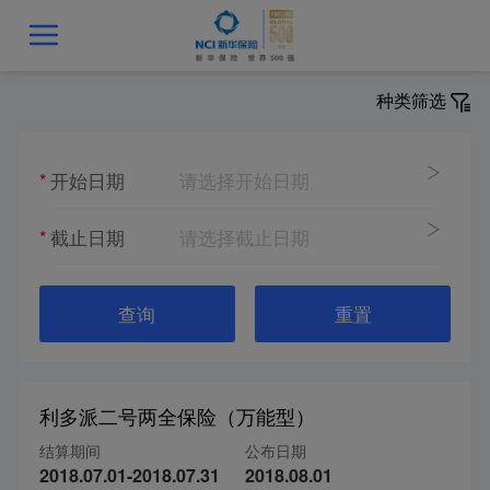
种类筛选
开始日期
截止日期
查询
重置
利多派二号两全保险（万能型）
结算期间
公布日期
2018.07.01-2018.07.31
2018.08.01