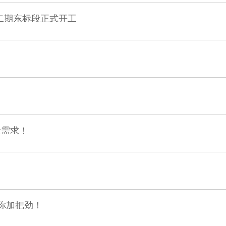
二期东标段正式开工
险需求！
的你加把劲！