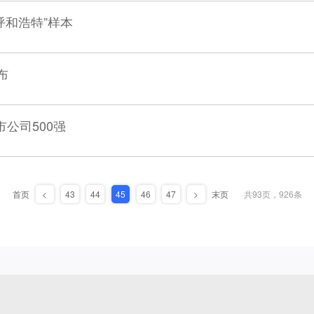
呼和浩特”样本
布
公司500强
首页
<
43
44
45
46
47
>
末页
共93页，926条