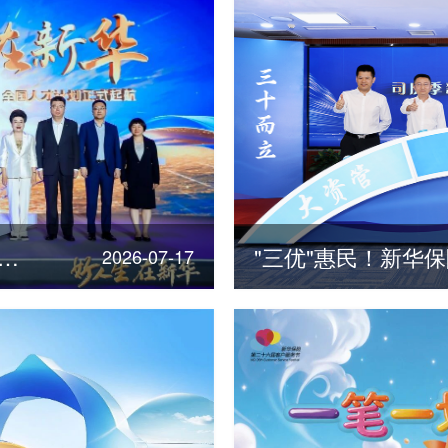
险发布“三十年点亮三十城”全国人才计划
2026-07-17