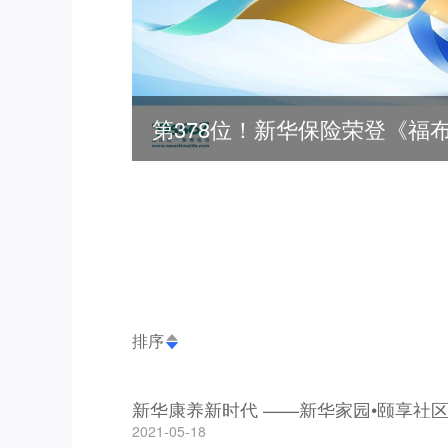
排序
新华康养新时代 ——新华家园•颐享社
2021-05-18