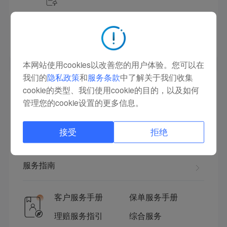
查询功能迁
移的温馨提
示
本网站使用cookies以改善您的用户体验。您可以在
我们的
隐私政策
和
服务条款
中了解关于我们收集
理赔服务
cookie的类型、我们使用cookie的目的，以及如何
管理您的cookie设置的更多信息。
快理赔 优服务
快速理赔通道
理赔查询及下载
接受
拒绝
服务指南
客户服务手册
保单服务手册
理赔服务指引
综合服务