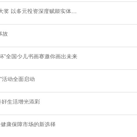
新华保险荣获2025资管向实TOP榜双项大奖 以多元投资深度赋能实体经济
事故
险杯”全国少儿书画赛邀你画出未来
月”活动全面启动
美好生活增光添彩
造健康保障市场的新选择