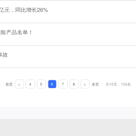
0亿元，同比增长26%
保险产品名单！
事故
首页
<
4
5
6
7
8
>
末页
共16页，156条