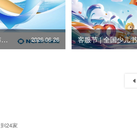
第378位！新华保险荣登《福布斯》全球500强
2026-06-26
到24家