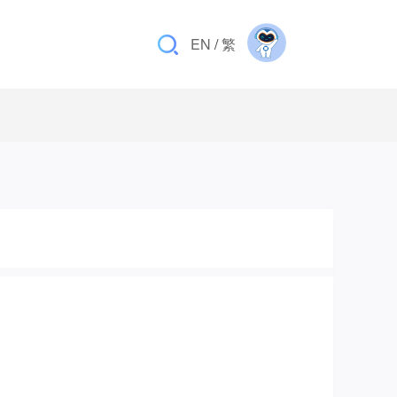
EN
/
繁