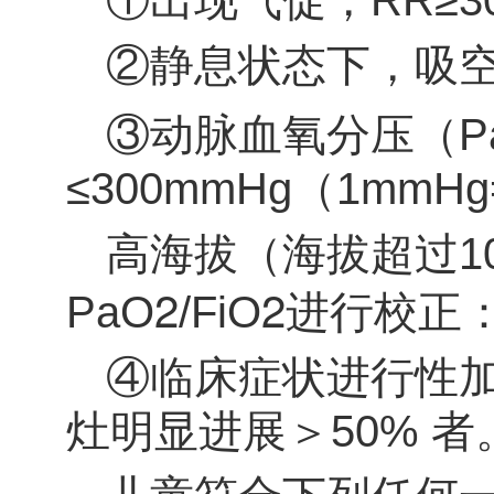
①出现气促，RR≥3
②
静息状态下，吸空
③动脉血氧分压（P
≤300mmHg（1mmHg
高海拔（海拔超过1
2
2
PaO
/FiO
进行校正：
④临床症状进行性加重
灶明显进展＞50% 者