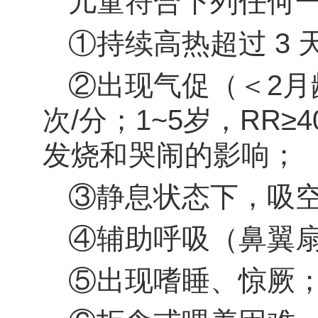
儿童符合下列任何
①持续高热超过 3 
②
出现气促（
＜
2
月
次/分；1~5岁，RR≥
发烧和哭闹的影响；
③
静息状态下，吸空
④辅助呼吸（鼻翼
⑤出现嗜睡、惊厥