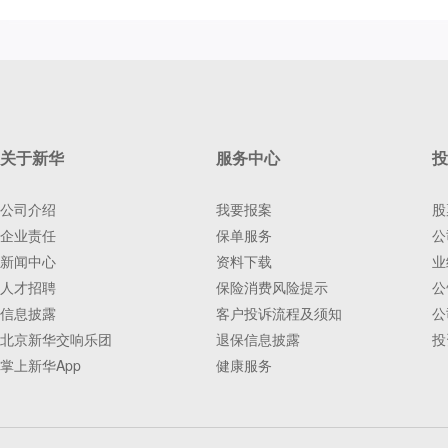
关于新华
服务中心
投
公司介绍
我要报案
股
企业责任
保单服务
公
新闻中心
资料下载
业
人才招聘
保险消费风险提示
公
信息披露
客户投诉流程及须知
公
北京新华交响乐团
退保信息披露
投
掌上新华App
健康服务