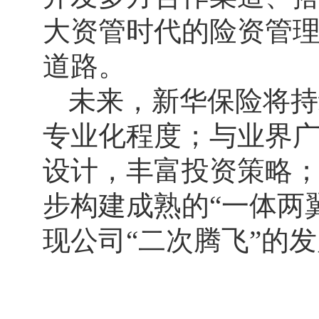
大资管时代的险资管
道路。
未来，新华保险将持
专业化程度；与业界广
设计，丰富投资策略
步构建成熟的“一体两翼
现公司“二次腾飞”的