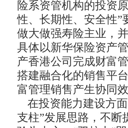
险系资管机构的投资原
性、长期性、安全性”要
做大做强寿险主业，
具体以新华保险资产
产香港公司完成财富
搭建融合化的销售平
富管理销售产生协同
在投资能力建设方面
支柱”发展思路，不断