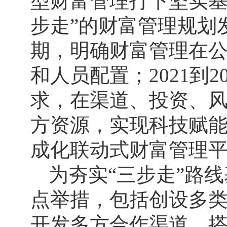
型财富管理打下坚实基
步走”的财富管理规划发
期，明确财富管理在
和人员配置；2021到
求，在渠道、投资、
方资源，实现科技赋能；
成化联动式财富管理
为夯实“三步走”路
点举措，包括创设多
开发多方合作渠道、