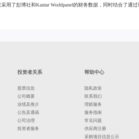
了彭博社和Kantar Worldpanel的财务数据，同时结合了
投资者关系
帮助中心
股票信息
隐私政策
公司概要
联系我们
业绩及推介
理赔服务
公告及通函
服务指南
公司治理
常见问题
投资者服务
供应商注册
采购项目信息公示