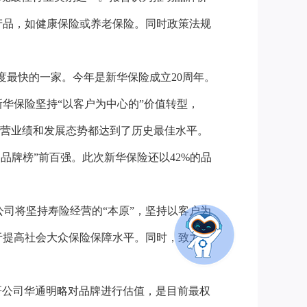
产品，如健康保险或养老保险。同时政策法规
速度最快的一家。今年是新华保险成立20周年。
华保险坚持“以客户为中心的”价值转型，
的经营业绩和发展态势都达到了历史最佳水平。
润品牌榜”前百强。此次新华保险还以42%的品
公司将坚持寿险经营的“本原”，坚持以客户为
于提高社会大众保险保障水平。同时，致力于
威调研公司华通明略对品牌进行估值，是目前最权