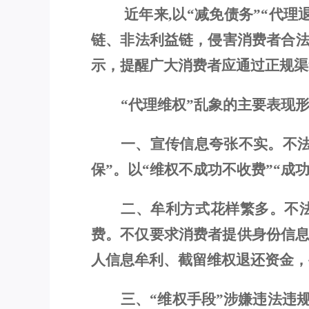
近年来
,
以
“减免债务”
“代理
链、非法利益链，
侵害消费者
合
示
，
提醒广大消费者
应
通过
正规
渠
“代理维权”
乱象的主要表现
一、宣传信息夸张不实。
不
保”
。以
“维权不成功不收费”“成
二、
牟利方式花样繁多。
不
费。不仅
要求消费者提供
身份信
人信息牟利、截留维权退还资金，
三、
“维权手段”涉嫌违法违