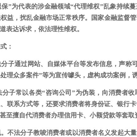
退保”
为
代表的涉金融领域
“代理维权”乱象持续
法权益，扰乱金融市场正常秩序
。
国家金融监督管
道表达诉求，
依
法
理性
维权
。
形式：
法分子
通过网站、自媒体平台等发布信息
，声称
功处理众多案件”等为宣传噱头，虚构成功案例，
法分子常以各类
“咨询公司”为伪装，
向消费者收
息、
联系方式
等
，还
要求消费者
将
身份证、
银行卡
甚至
擅自代消费者办理信用卡、小额贷款等套取
规。
不法分子教唆消费者或
以消费者名义发起大量