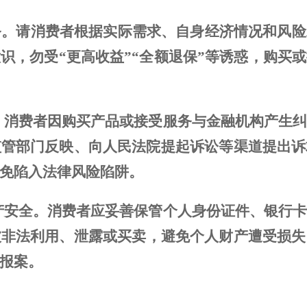
务。
请消费者
根据实际需求、自身经济情况和风险
意识，
勿受
“更高收益”“全额退保”
等
诱惑，购买或
。
消费者
因购买产品或接受服务与金融机构产生
监管部门反映、向人民法院提起诉讼等渠道提出诉
免
陷入法律风险
陷阱
。
产安全
。
消费者应妥善保管
个人身份证件、银行
被非法利用、泄露或买卖
，避免个人财产遭受损失
报
案。