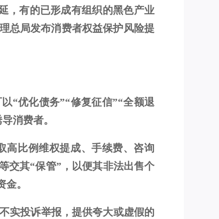
蔓延，有的已形成有组织的黑色产业
理总局发布消费者权益保护风险提
可以
“
优化
债务
”“
修复征信
”“全额退
诱导消费者。
取高比例
维权提成、手续费、咨询
等
交其
“保管”，以便其非法出售个
资金。
不实投诉举报，
提供夸大或虚假的