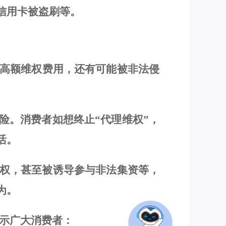
信用卡被盗刷等
。
高额
维权费用，还有
可能被
非法侵
险。消费者如
想
终止
“代理维权”，
活。
权，甚至
被诱导参与非法集资等，
为。
示广大消费者
：