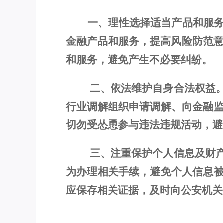
一、理性选择适当产品和服
金融产品和服务，
提高风险防范
和服务
，
避免产生不必要纠纷。
二、
依法
维护
自身合法
权益
行业调解组织申请调解、向金融
切勿
受怂恿参与违法违规活动，
避
三、
注重
保护
个人
信息及财
为办理相关手续，避免个人信息
应保存相关证据，及时向
公安机关