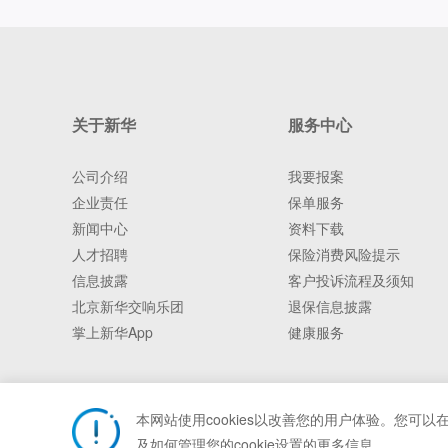
关于新华
服务中心
公司介绍
我要报案
企业责任
保单服务
新闻中心
资料下载
人才招聘
保险消费风险提示
信息披露
客户投诉流程及须知
北京新华交响乐团
退保信息披露
掌上新华App
健康服务
本网站使用cookies以改善您的用户体验。您可以
新华人寿保险股
及如何管理您的cookie设置的更多信息。