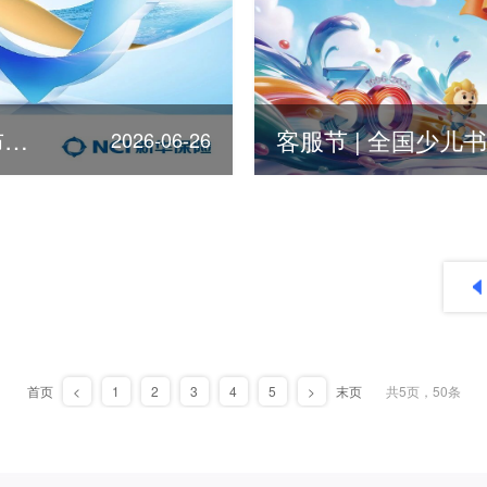
第378位！新华保险荣登《福布斯》全球500强
2026-06-26
2026
2025
2024
2023
2022
2021
首页
<
1
2
3
4
5
>
末页
共5页，50条