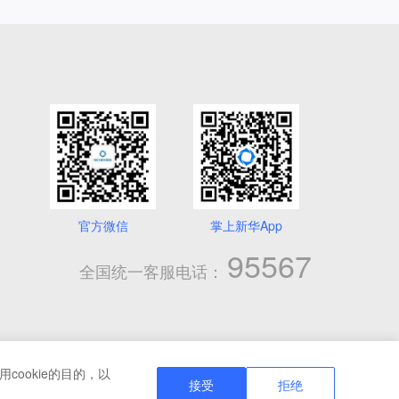
官方微信
掌上新华App
95567
全国统一客服电话：
cookie的目的，以
号
接受
拒绝