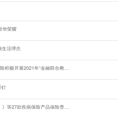
证新华荣耀
康生活理念
金融知识普及月 金融知识进万家 新华保险积极开展2021年“金融联合教育宣传活动”
暖灯
关于《多倍保障重大疾病保险（庆典版）》等27款疾病保险产品保险责任扩展的公告