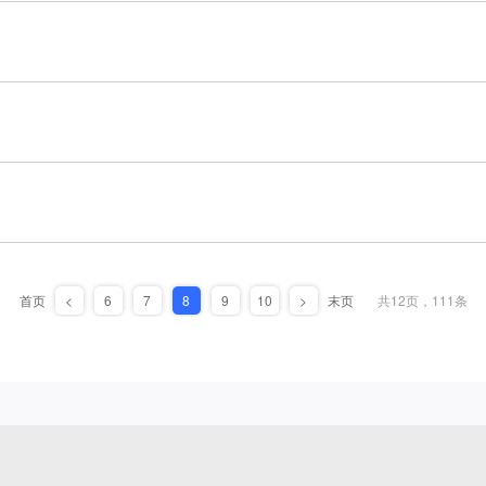
首页
<
6
7
8
9
10
>
末页
共12页，111条