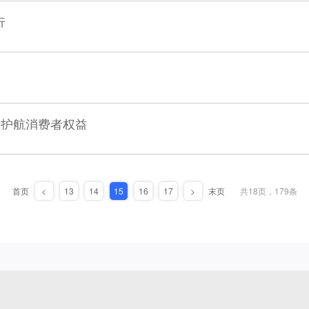
行
服务护航消费者权益
首页
<
13
14
15
16
17
>
末页
共18页，179条