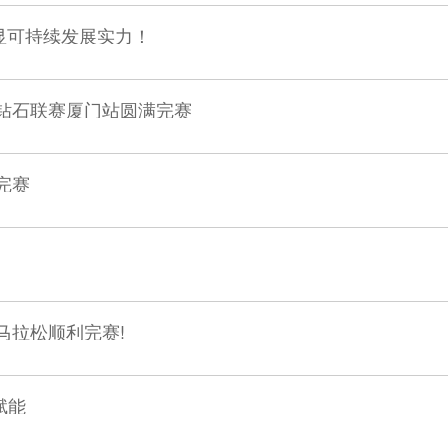
，彰显可持续发展实力！
联钻石联赛厦门站圆满完赛
完赛
马拉松顺利完赛!
赋能