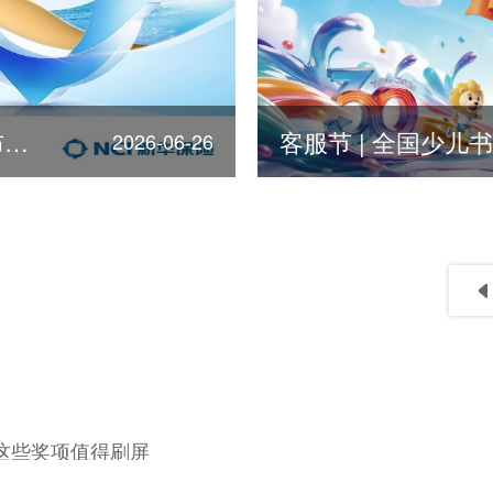
第378位！新华保险荣登《福布斯》全球500强
2026-06-26
险这些奖项值得刷屏