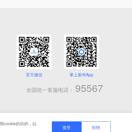
官方微信
掌上新华App
95567
全国统一客服电话：
cookie的目的，以
号
接受
拒绝