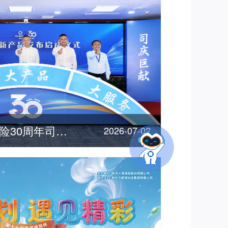
"三优"惠民！新华保险30周年司庆重磅产品发布
2026-07-02