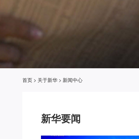
首页
>
关于新华
>
新闻中心
新华要闻