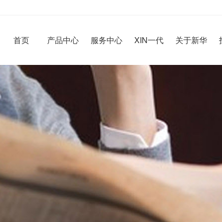
首页
产品中心
服务中心
XIN一代
关于新华