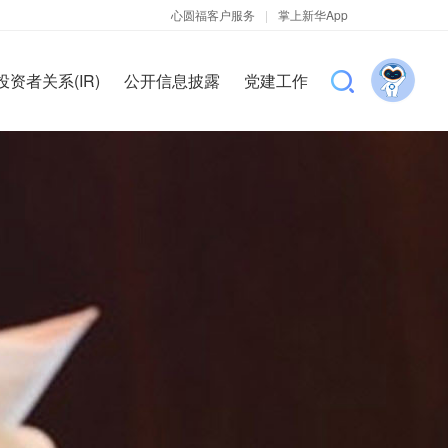
心圆福客户服务
|
掌上新华App
投资者关系(IR)
公开信息披露
党建工作