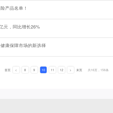
保险产品名单！
0亿元，同比增长26%
造健康保障市场的新选择
首页
<
8
9
10
11
12
>
末页
共16页，156条