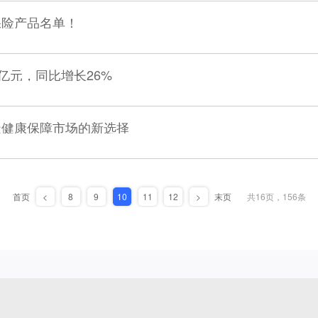
保险产品名单！
0亿元，同比增长26%
造健康保障市场的新选择
首页
<
8
9
10
11
12
>
末页
共16页，156条